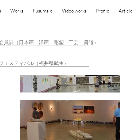
s
Works
Fusuma-e
Video works
Profile
Article
会員展（日本画 洋画 彫塑 工芸 書道）
フェスティバル（福井県武生）